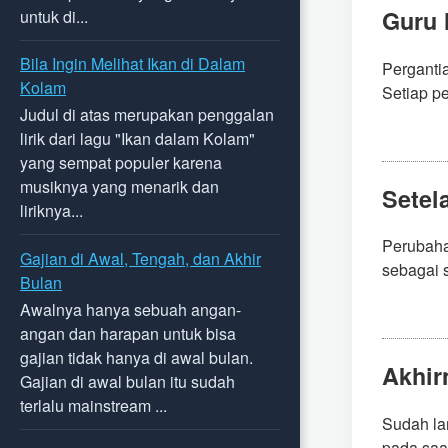
Guru 
untuk di...
Bila Ingin Melihat Ikan di Dalam
Perganti
Kolam
Setiap pe
Judul di atas merupakan penggalan
lirik dari lagu "Ikan dalam Kolam"
yang sempat populer karena
musiknya yang menarik dan
Setel
liriknya...
Perubaha
Gajian di Awal, Tengah, dan Akhir
sebagai s
Bulan
Awalnya hanya sebuah angan-
angan dan harapan untuk bisa
gajian tidak hanya di awal bulan.
Akhir
Gajian di awal bulan itu sudah
terlalu mainstream ...
Sudah lam
pada saat