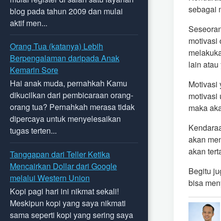
sebagai 
blog pada tahun 2009 dan mulai
aktif men...
Seseoran
motivasi
Orang Tua (katanya) Lebih
melakuka
Berpengalaman daripada Anak
lain ata
Kemarin Sore
Hai anak muda, pernahkah Kamu
Motivasi
dikucilkan dari pembicaraan orang-
motivasi
orang tua? Pernahkah merasa tidak
maka aka
dipercaya untuk menyelesaikan
Kendaraan
tugas terten...
akan men
akan tert
Tanggapan dari Teller Ketika
Mencairkan Dollar dari Google
Begitu j
melalui Western Union
bisa meny
Kopi pagi hari ini nikmat sekali!
Meskipun kopi yang saya nikmati
sama seperti kopi yang sering saya