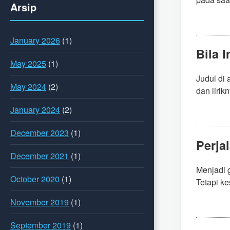
Arsip
January 2026
(1)
Bila 
May 2025
(1)
Judul di
May 2024
(2)
dan lirikn
January 2024
(2)
December 2023
(1)
Perja
December 2021
(1)
Menjadi 
October 2020
(1)
Tetapi ke
November 2019
(1)
September 2019
(1)