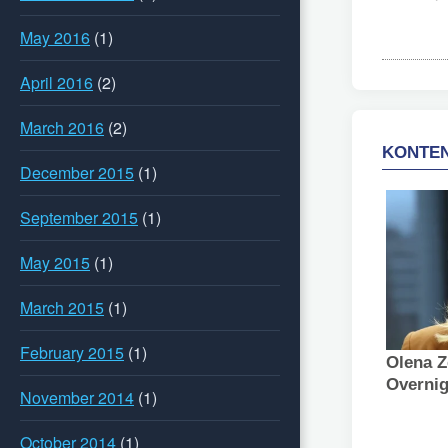
May 2016
(1)
April 2016
(2)
March 2016
(2)
December 2015
(1)
September 2015
(1)
May 2015
(1)
March 2015
(1)
February 2015
(1)
November 2014
(1)
October 2014
(1)