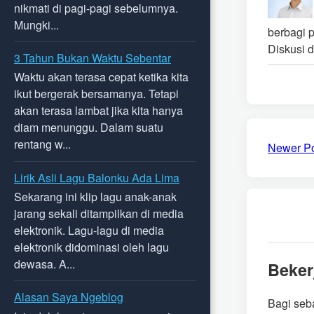
nikmati di pagi-pagi sebelumnya.
Mungki...
berbagi 
Diskusi d
3 Tahun Bukan Waktu Sebentar
Waktu akan terasa cepat ketika kita
ikut bergerak bersamanya. Tetapi
akan terasa lambat jika kita hanya
diam menunggu. Dalam suatu
rentang w...
Newer P
Lirik Asli Lagu Balonku Ada Lima
Sekarang ini klip lagu anak-anak
jarang sekali ditampilkan di media
elektronik. Lagu-lagu di media
elektronik didominasi oleh lagu
dewasa. A...
Beker
Alasan Saya Ngeblog
Bagi seb