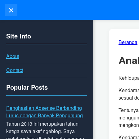
✕
Site Info
Beranda
About
Ana
Contact
Kehidupan
Popular Posts
Kendaraa
sesuai d
Penghasilan Adsense Berbanding
Tentunya
Lurus dengan Banyak Pengunjung
mengguna
Tahun 2013 ini merupakan tahun
mengkons
ketiga saya aktif ngeblog. Saya
Kendaraa
mulai register di salah satu layanan