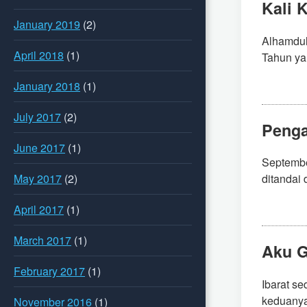
Kali 
January 2019
(2)
Alhamduli
April 2018
(1)
Tahun yan
January 2018
(1)
July 2017
(2)
Penga
June 2017
(1)
September
May 2017
(2)
ditandai 
April 2017
(1)
March 2017
(1)
Aku G
February 2017
(1)
Ibarat s
keduanya 
November 2016
(1)