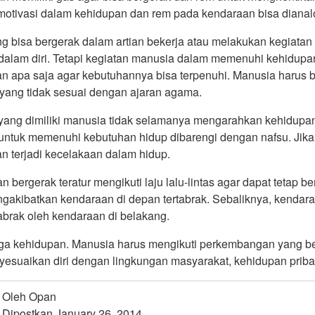
motivasi dalam kehidupan dan rem pada kendaraan bisa dianal
g bisa bergerak dalam artian bekerja atau melakukan kegiata
 dalam diri. Tetapi kegiatan manusia dalam memenuhi kehidupan 
n apa saja agar kebutuhannya bisa terpenuhi. Manusia harus b
u yang tidak sesuai dengan ajaran agama.
 yang dimiliki manusia tidak selamanya mengarahkan kehidupan
 untuk memenuhi kebutuhan hidup dibarengi dengan nafsu. Jika 
n terjadi kecelakaan dalam hidup.
 bergerak teratur mengikuti laju lalu-lintas agar dapat tetap b
gakibatkan kendaraan di depan tertabrak. Sebaliknya, kendar
abrak oleh kendaraan di belakang.
uga kehidupan. Manusia harus mengikuti perkembangan yang ber
esuaikan diri dengan lingkungan masyarakat, kehidupan pribadi
Oleh Opan
Dipostkan January 26, 2014