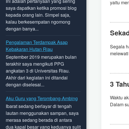
Ini adalah pertanyaan yang sering
yaitu men
saya dapatkan ketika promosi blog
kepada orang lain. Simpel saja,
kalau berkesempatan ngomong
dengan banya...
Sekad
Pengalaman Terdampak Asap
Segala h
Kebakaran Hutan Riau
melewati
September 2019 merupakan bulan
terakhir saya mengikuti PPG
angkatan 3 di Universitas Riau.
Akhir dari kegiatan ini ditandai
3 Tah
dengan diselesai...
Waktu aka
Aku Guru yang Terombang-Ambing
Dalam sua
Ibarat sedang berlayar di tengah
lautan menggunakan sampan, saya
merasa sedang berada di antara
dua kapal besar yang keduanya sulit