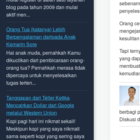
sebenarny
blog pada tahun 2009 dan mulai
penyeles
aktif men...
Orang ce
Orang Tua (katanya) Lebih
mengejar
Berpengalaman daripada Anak
kesulitan
Kemarin Sore
Tapi ter
Hai anak muda, pernahkah Kamu
yang dapa
dikucilkan dari pembicaraan orang-
membuat 
orang tua? Pernahkah merasa tidak
kemudian
dipercaya untuk menyelesaikan
tugas terten...
Tanggapan dari Teller Ketika
Mencairkan Dollar dari Google
berbagi 
melalui Western Union
Diskusi d
Kopi pagi hari ini nikmat sekali!
Meskipun kopi yang saya nikmati
sama seperti kopi yang sering saya