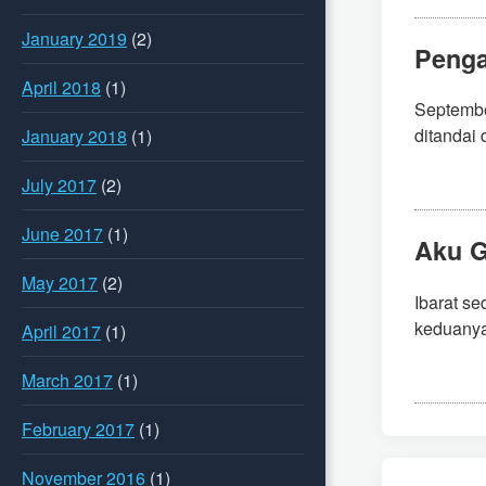
January 2019
(2)
Penga
April 2018
(1)
September
ditandai 
January 2018
(1)
July 2017
(2)
June 2017
(1)
Aku G
May 2017
(2)
Ibarat s
keduanya 
April 2017
(1)
March 2017
(1)
February 2017
(1)
November 2016
(1)