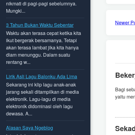
nikmati di pagi-pagi sebelumnya.
Mungki...
Newer P
3 Tahun Bukan Waktu Sebentar
Waktu akan terasa cepat ketika kita
ikut bergerak bersamanya. Tetapi
akan terasa lambat jika kita hanya
diam menunggu. Dalam suatu
rentang w...
Beker
Lirik Asli Lagu Balonku Ada Lima
Sekarang ini klip lagu anak-anak
Bagi seb
jarang sekali ditampilkan di media
yaitu men
elektronik. Lagu-lagu di media
elektronik didominasi oleh lagu
dewasa. A...
Sekad
Alasan Saya Ngeblog