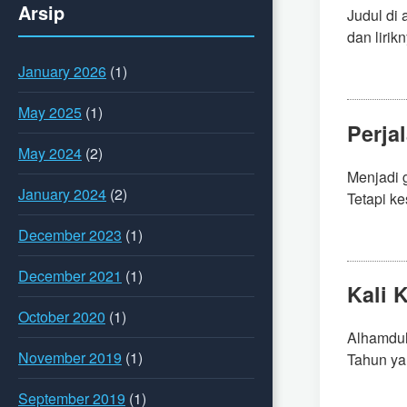
Arsip
Judul di
dan lirikn
January 2026
(1)
May 2025
(1)
Perja
May 2024
(2)
Menjadi 
January 2024
(2)
Tetapi ke
December 2023
(1)
December 2021
(1)
Kali 
October 2020
(1)
Alhamduli
November 2019
(1)
Tahun yan
September 2019
(1)