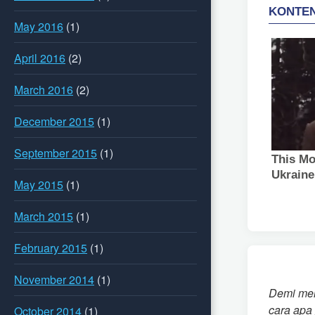
May 2016
(1)
April 2016
(2)
March 2016
(2)
December 2015
(1)
September 2015
(1)
May 2015
(1)
March 2015
(1)
February 2015
(1)
November 2014
(1)
Demi men
cara apa 
October 2014
(1)