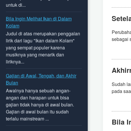
untuk di...
Setel
Bila Ingin Melihat Ikan di Dalam
Kolam
Perubaha
Judul di atas merupakan penggalan
sebagai s
lirik dari lagu "Ikan dalam Kolam"
yang sempat populer karena
musiknya yang menarik dan
liriknya...
Akhir
Gajian di Awal, Tengah, dan Akhir
Bulan
Sudah lam
Awalnya hanya sebuah angan-
pada saat
angan dan harapan untuk bisa
gajian tidak hanya di awal bulan.
Gajian di awal bulan itu sudah
terlalu mainstream ...
Bila 