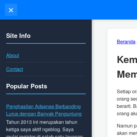
✕
Site Info
Beranda
About
Kem
Contact
Mem
Popular Posts
Setiap o
orang se
berarti.
Penghasilan Adsense Berbanding
orang aka
Lurus dengan Banyak Pengunjung
Tahun 2013 ini merupakan tahun
Namun pe
ketiga saya aktif ngeblog. Saya
akan mer
mulai register di salah satu layanan