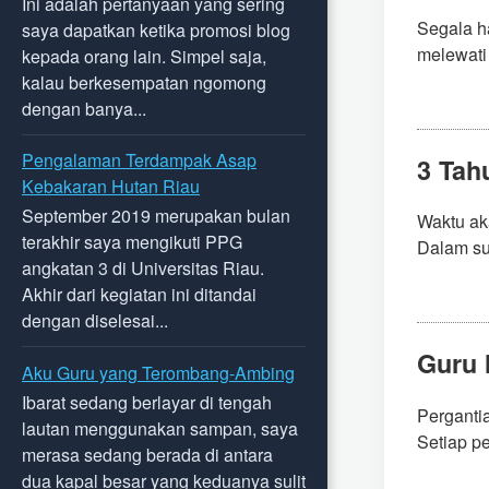
Ini adalah pertanyaan yang sering
Segala h
saya dapatkan ketika promosi blog
melewati
kepada orang lain. Simpel saja,
kalau berkesempatan ngomong
dengan banya...
Pengalaman Terdampak Asap
3 Tah
Kebakaran Hutan Riau
September 2019 merupakan bulan
Waktu aka
terakhir saya mengikuti PPG
Dalam sua
angkatan 3 di Universitas Riau.
Akhir dari kegiatan ini ditandai
dengan diselesai...
Guru 
Aku Guru yang Terombang-Ambing
Ibarat sedang berlayar di tengah
Perganti
lautan menggunakan sampan, saya
Setiap pe
merasa sedang berada di antara
dua kapal besar yang keduanya sulit